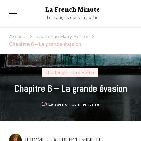
La French Minute
Le français dans la poche
Accueil
Challenge Harry Potter
Chapitre 6 – La grande évasion
Challenge Harry Potter
Chapitre 6 – La grande évasion
sur
Laisser un commentaire
Chapitre
6
–
La
JEROME - LA FRENCH MINUTE