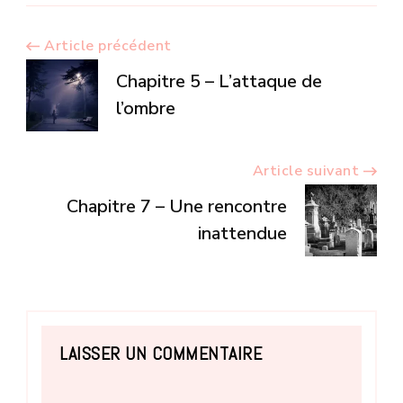
Navigation
Article précédent
Chapitre 5 – L’attaque de
d’article
l’ombre
Article suivant
Chapitre 7 – Une rencontre
inattendue
LAISSER UN COMMENTAIRE